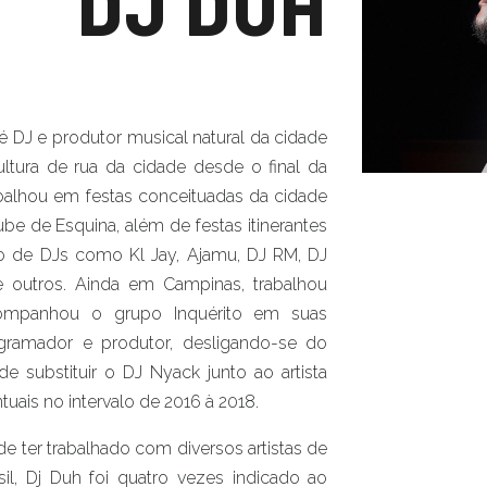
DJ DUH
é DJ e produtor musical natural da cidade
ltura de rua da cidade desde o final da
balhou em festas conceituadas da cidade
e de Esquina, além de festas itinerantes
o de DJs como Kl Jay, Ajamu, DJ RM, DJ
re outros. Ainda em Campinas, trabalhou
companhou o grupo Inquérito em suas
ramador e produtor, desligando-se do
e substituir o DJ Nyack junto ao artista
ais no intervalo de 2016 à 2018.
 ter trabalhado com diversos artistas de
l, Dj Duh foi quatro vezes indicado ao