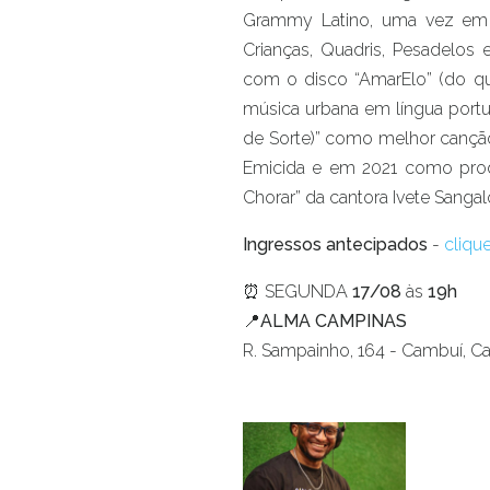
Grammy Latino, uma vez em
Crianças, Quadris, Pesadelos
com o disco “AmarElo” (do q
música urbana em língua portu
de Sorte)” como melhor canção
Emicida e em 2021 como prod
Chorar” da cantora Ivete Sangal
Ingressos antecipados
-
cliqu
⏰ SEGUNDA
17/08
às
19h
📍ALMA CAMPINAS
R. Sampainho, 164 - Cambuí, 