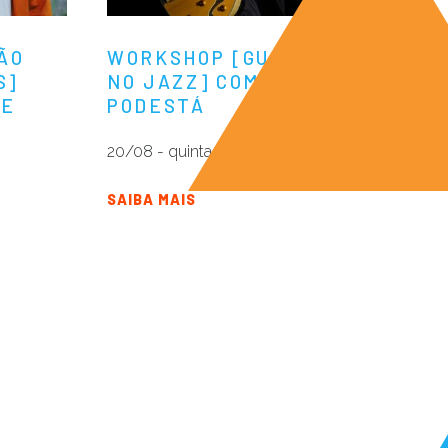
ÃO
WORKSHOP [GUITARRA
S]
NO JAZZ] COM NATHAN
VE
PODESTÁ
20/08 - quinta
SAIBA MAIS