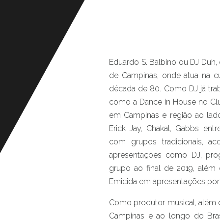
Eduardo S. Balbino ou DJ Duh, 
de Campinas, onde atua na cu
década de 80. Como DJ já tra
como a Dance in House no Club
em Campinas e região ao lad
Erick Jay, Chakal, Gabbs ent
com grupos tradicionais, a
apresentações como DJ, prog
grupo ao final de 2019, além d
Emicida em apresentações pontu
Como produtor musical, além de
Campinas e ao longo do Brasi